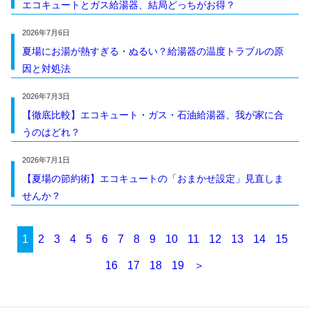
エコキュートとガス給湯器、結局どっちがお得？
2026年7月6日
夏場にお湯が熱すぎる・ぬるい？給湯器の温度トラブルの原
因と対処法
2026年7月3日
【徹底比較】エコキュート・ガス・石油給湯器、我が家に合
うのはどれ？
2026年7月1日
【夏場の節約術】エコキュートの「おまかせ設定」見直しま
せんか？
1
2
3
4
5
6
7
8
9
10
11
12
13
14
15
16
17
18
19
＞